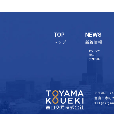
TOP
NEWS
トップ
新着情報
お知らせ
採用
会社行事
〒930-0874
富山市寺町2
TEL(076)44