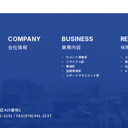
COMPANY
BUSINESS
R
会社情報
業務内容
採
セメント事業部
メ
リサイクル部
募
機械部
社
空調環境部
エ
スポーツマネジメント部
区425番地1
1-2131
/ FAX(076)441-2137